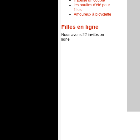
Habiller un couple
les boultos d'été pour
filles
Amoureux à bicyclette
Filles en ligne
Nous avons 22 invités en
ligne