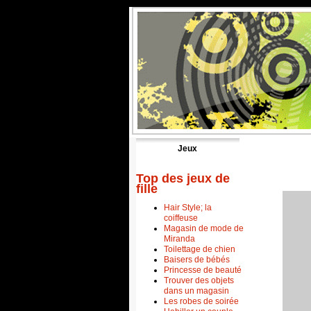
Jeux
Top des jeux de
fille
Hair Style; la
coiffeuse
Magasin de mode de
Miranda
Toilettage de chien
Baisers de bébés
Princesse de beauté
Trouver des objets
dans un magasin
Les robes de soirée